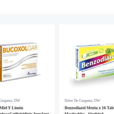
Garganta
,
DW
Dolor De Garganta
,
DW
Miel Y Limón
Benzodiazol Menta x 16 Tab
ina+Cetilpiridinio 3mg/1mg
Masticables - Siegfried