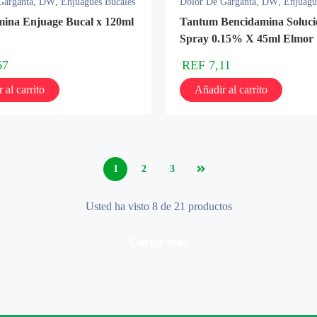
Garganta
,
DW
,
Enjuagues Bucales
Dolor De Garganta
,
DW
,
Enjuagu
ina Enjuage Bucal x 120ml
Tantum Bencidamina Soluc
Spray 0.15% X 45ml Elmor
67
REF
7,11
 al carrito
Añadir al carrito
1
2
3
Usted ha visto 8 de 21 productos
carga más