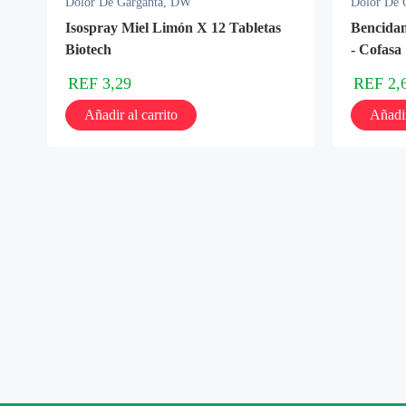
Dolor De Garganta
,
DW
Dolor De 
Isospray Miel Limón X 12 Tabletas
Bencidam
Biotech
- Cofasa
REF
3,29
REF
2,
Añadir al carrito
Añadir