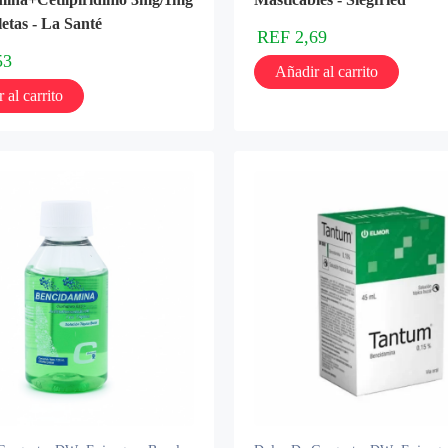
letas - La Santé
REF
2,69
53
Añadir al carrito
 al carrito