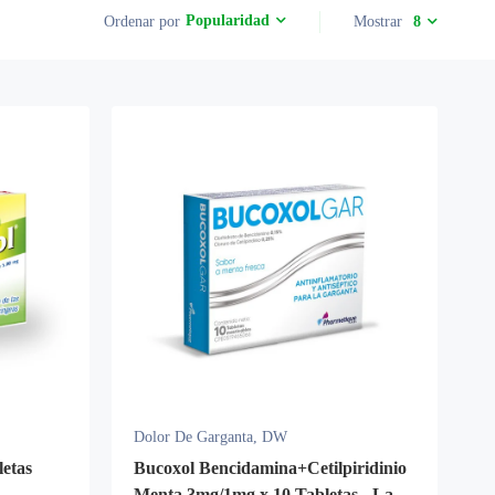
Popularidad
Ordenar por
Mostrar
8
Dolor De Garganta
,
DW
letas
Bucoxol Bencidamina+Cetilpiridinio
Menta 3mg/1mg x 10 Tabletas - La