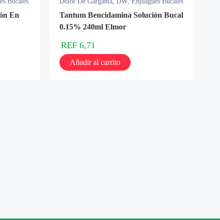
es Bucales
Dolor De Garganta
,
DW
,
Enjuagues Bucales
ión En
Tantum Bencidamina Solución Bucal
0.15% 240ml Elmor
REF
6,71
Añadir al carrito