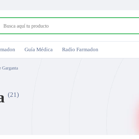
armadon
Guía Médica
Radio Farmadon
e Garganta
a
(21)