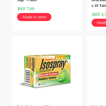
x 10 Tab
REF
7,69
REF
3,
Añadir al carrito
Añadir