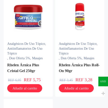
Analgésicos De Uso Tópico
,
Analgésicos De Uso Tópico
,
Antiinflamatorios De Uso
Antiinflamatorios De Uso
Tópico
Tópico
,
Don Oferta 5%
,
Masajes
,
Don Oferta 5%
,
Masajes
Rhelen Árnica Plus
Rhelen Árnica Plus Roll-
Cristal Gel 250gr
On 90gr
REF
5,75
REF
3,28
REF
6,05
REF
3,45
USD
Añadir al carrito
Añadir al carrito