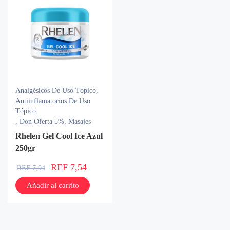
Analgésicos De Uso Tópico
,
Antiinflamatorios De Uso
Tópico
,
Don Oferta 5%
,
Masajes
Rhelen Gel Cool Ice Azul
250gr
REF
7,54
REF
7,94
Añadir al carrito