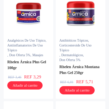
Analgésicos De Uso Tópico
,
Antibióticos Tópicos
,
Antiinflamatorios De Uso
Corticosteroide De Uso
Tópico
Tópico
,
Don Oferta 5%
,
Masajes
,
Dermatológicos
,
Don Oferta 5%
Rhelen Árnica Plus Gel
Rhelen Árnica Montana
100gr
Plus Gel 250gr
REF
3,29
REF
3,46
REF
5,71
REF
6,01
Añadir al carrito
Añadir al carrito