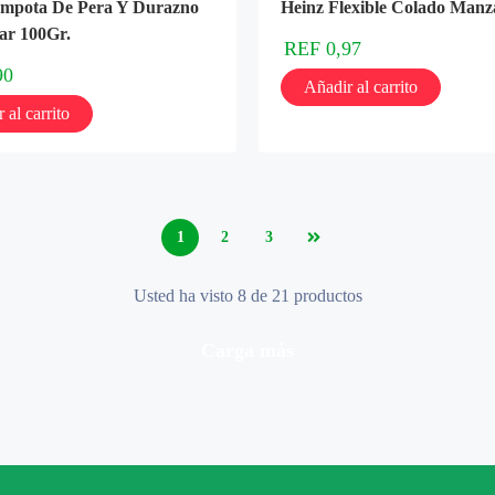
ompota De Pera Y Durazno
Heinz Flexible Colado Manz
ar 100Gr.
REF
0,97
90
Añadir al carrito
 al carrito
1
2
3
Usted ha visto 8 de 21 productos
carga más