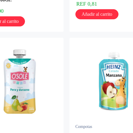
REF
0,81
90
Añadir al carrito
 al carrito
Compotas