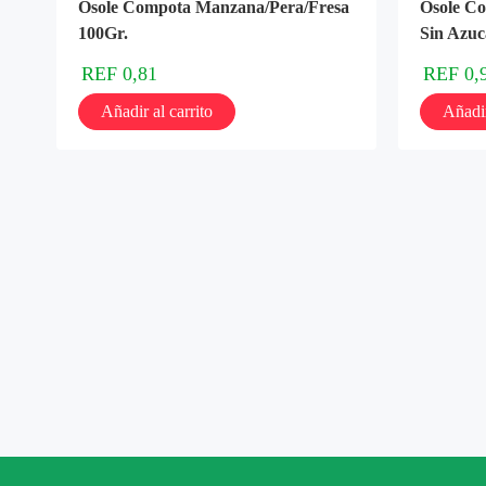
Osole Compota Manzana/Pera/Fresa
Osole C
100Gr.
Sin Azuc
REF
0,81
REF
0,
Añadir al carrito
Añadir