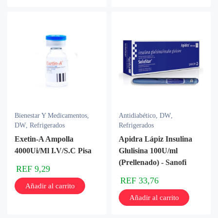
Bienestar Y Medicamentos
,
Antidiabético
,
DW
,
DW
,
Refrigerados
Refrigerados
Exetin-A Ampolla
Apidra Lápiz Insulina
4000Ui/Ml I.V/S.C Pisa
Glulisina 100U/ml
(Prellenado) - Sanofi
REF
9,29
REF
33,76
Añadir al carrito
Añadir al carrito