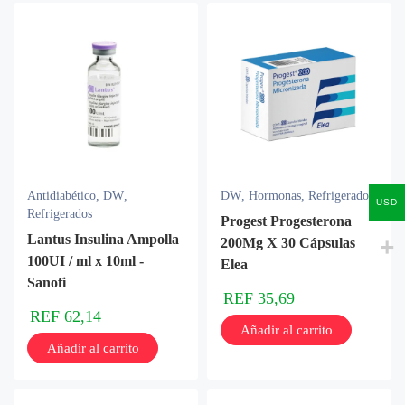
Antidiabético
,
DW
,
DW
,
Hormonas
,
Refrigerados
USD
Refrigerados
Progest Progesterona
Lantus Insulina Ampolla
200Mg X 30 Cápsulas
100UI / ml x 10ml -
Elea
Sanofi
REF
35,69
REF
62,14
Añadir al carrito
Añadir al carrito