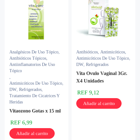
Analgésicos De Uso Tópico
,
Antibióticos
,
Antimicóticos
,
Antibióticos Tópicos
,
Antimicóticos De Uso Tópico
,
Antiinflamatorios De Uso
DW
,
Refrigerados
Tópico
Vita Ovulo Vaginal 3Gr.
,
X4 Unidades
Antimicóticos De Uso Tópico
,
DW
,
Refrigerados
,
REF
9,12
Tratamiento De Cicatrices Y
Heridas
Añadir al carrito
Vitaozono Gotas x 15 ml
REF
6,99
Añadir al carrito