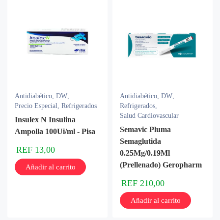
Antidiabético
,
DW
,
Antidiabético
,
DW
,
Precio Especial
,
Refrigerados
Refrigerados
,
Salud Cardiovascular
Insulex N Insulina
Semavic Pluma
Ampolla 100Ui/ml - Pisa
Semaglutida
REF
13,00
0.25Mg/0.19Ml
(Prellenado) Geropharm
Añadir al carrito
REF
210,00
Añadir al carrito