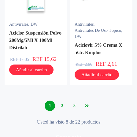
Antivirales
,
DW
Antivirales
,
Antivirales De Uso Tópico
,
Aciclor Suspensión Polvo
DW
200Mg/5Ml X 100Ml
Aciclovir 5% Crema X
Distrilab
5Gr. Kmplus
REF
15,62
REF
17,35
REF
2,61
REF
2,90
Añadir al carrito
Añadir al carrito
1
2
3
Usted ha visto 8 de 22 productos