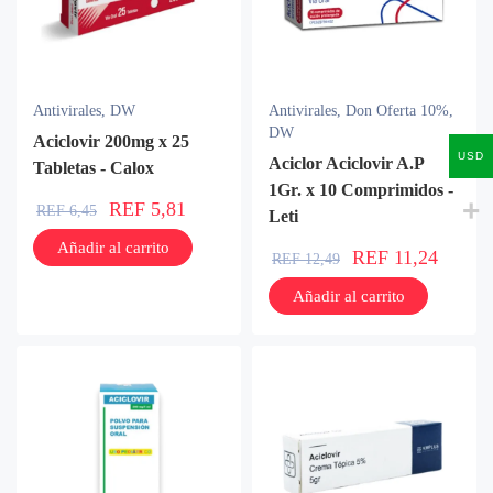
Antivirales
,
DW
Antivirales
,
Don Oferta 10%
,
DW
Aciclovir 200mg x 25
USD
Aciclor Aciclovir A.P
Tabletas - Calox
1Gr. x 10 Comprimidos -
REF
5,81
REF
6,45
Leti
Añadir al carrito
REF
11,24
REF
12,49
Añadir al carrito