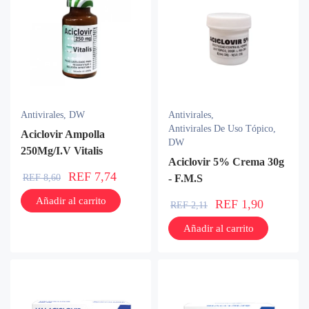
Antivirales
,
DW
Antivirales
,
Antivirales De Uso Tópico
,
Aciclovir Ampolla
DW
250Mg/I.V Vitalis
Aciclovir 5% Crema 30g
REF
7,74
REF
8,60
- F.M.S
Añadir al carrito
REF
1,90
REF
2,11
Añadir al carrito