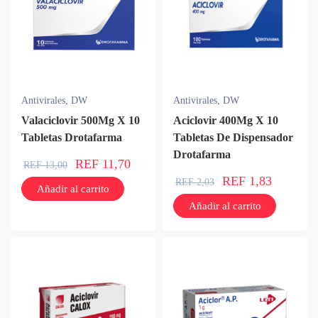
Antivirales
,
DW
Antivirales
,
DW
Valaciclovir 500Mg X 10
Aciclovir 400Mg X 10
Tabletas Drotafarma
Tabletas De Dispensador
Drotafarma
REF
11,70
REF
13,00
REF
1,83
REF
2,03
Añadir al carrito
Añadir al carrito