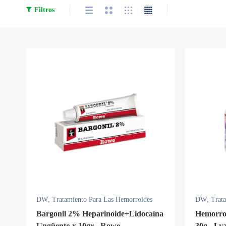
Filtros
DW
,
Tratamiento Para Las Hemorroides
DW
,
Trat
Bargonil 2% Heparinoide+Lidocaína
Hemorro
Ungüento x 10gr - Rowe
30g - Ly