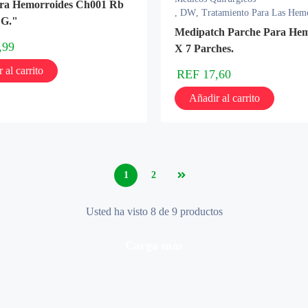
ara Hemorroides Ch001 Rb
,
DW
,
Tratamiento Para Las Hem
 G."
Medipatch Parche Para Hem
,99
X 7 Parches.
 al carrito
REF
17,60
Añadir al carrito
1
2
Usted ha visto 8 de 9 productos
carga más