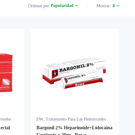
Popularidad
Ordenar por
Mostrar
8
roides
DW
,
Tratamiento Para Las Hemorroides
ectal
Bargonil 2% Heparinoide+Lidocaína
Ungüento x 30gr - Rowe