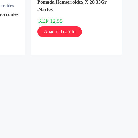
Pomada Hemorroidex X 28.35Gr
orroides
.Nartex
orroides
REF
12,55
Añadir al carrito