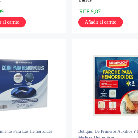
99
REF
9,87
 al carrito
Añadir al carrito
amiento Para Las Hemorroides
Botiquín De Primeros Auxilios Y 
Médicos Quirúrgicos