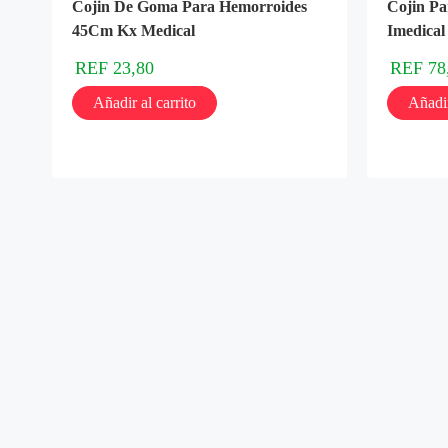
Cojin De Goma Para Hemorroides
Cojin P
45Cm Kx Medical
Imedical
REF
23,80
REF
78
Añadir al carrito
Añadir