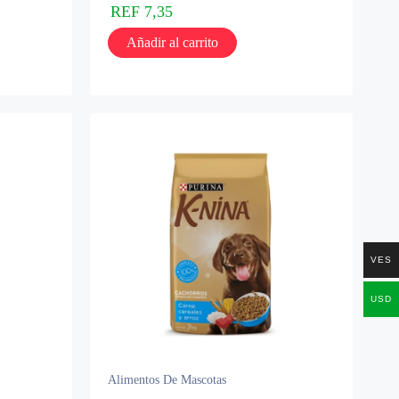
REF
7,35
Añadir al carrito
VES
USD
Alimentos De Mascotas