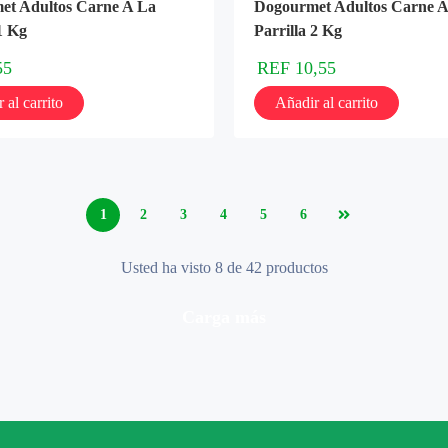
et Adultos Carne A La
Dogourmet Adultos Carne A
1 Kg
Parrilla 2 Kg
55
REF
10,55
 al carrito
Añadir al carrito
1
2
3
4
5
6
Usted ha visto 8 de 42 productos
carga más