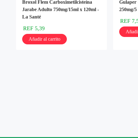
Broxol Flem Carboximetilcisteína
Gulaper 
Jarabe Adulto 750mg/15ml x 120ml -
250mg/5 
La Santé
REF
7,
REF
5,39
Añadir
Añadir al carrito