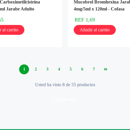
Carboximetilcisteína
Mucobrol Bromhexina Jara
ml Jarabe Adulto
4mg/5ml x 120ml - Cofasa
55
REF
1,69
 al carrito
Añadir al carrito
1
2
3
4
5
6
7
Usted ha visto 8 de 55 productos
carga más