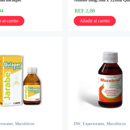
94
REF
2,08
 al carrito
Añadir al carrito
ctorante
,
Mucolíticos
DW
,
Expectorante
,
Mucolíticos