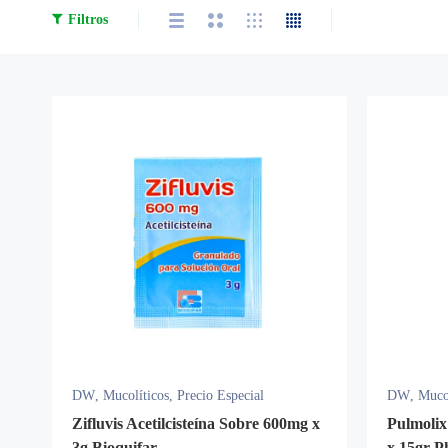
Filtros
DW
,
Mucolíticos
,
Precio Especial
DW
,
Mucol
Zifluvis Acetilcisteína Sobre 600mg x
Pulmolix
3g Bioquifar
x 15gr P