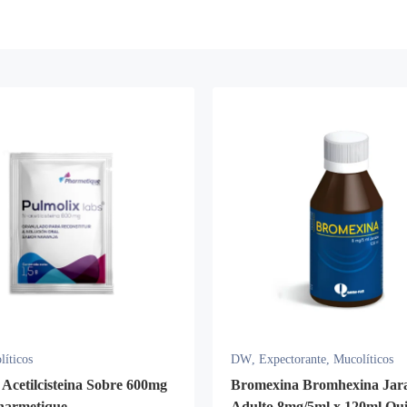
íticos
DW
,
Expectorante
,
Mucolíticos
 Acetilcisteina Sobre 600mg
Bromexina Bromhexina Jar
harmetique
Adulto 8mg/5ml x 120ml Qu