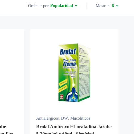
Popularidad
Ordenar por
Mostrar
8
Antialérgicos
,
DW
,
Mucolíticos
abe
Brolat Ambroxol+Loratadina Jarabe
im-Far
5-30mg/ml x 60ml - Siegfried