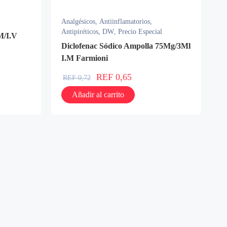
l
Analgésicos
,
Antiinflamatorios
,
Antipiréticos
,
DW
,
Precio Especial
M/I.V
Diclofenac Sódico Ampolla 75Mg/3Ml
I.M Farmioni
REF
0,65
REF
0,72
Añadir al carrito