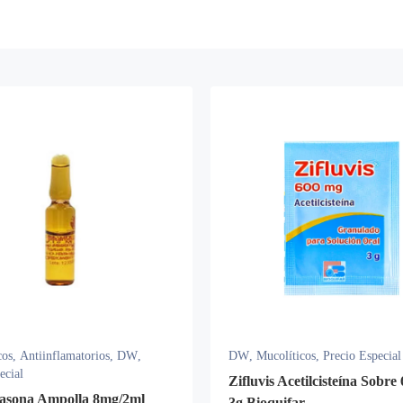
cos
,
Antiinflamatorios
,
DW
,
DW
,
Mucolíticos
,
Precio Especial
ecial
Zifluvis Acetilcisteína Sobr
asona Ampolla 8mg/2ml
3g Bioquifar