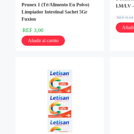
Prunex 1 (Té/Alimento En Polvo)
I.M/I.V 
Limpiador Intestinal Sachet 5Gr
REF
0,54
Fuxion
Añadir
REF
3,00
Añadir al carrito