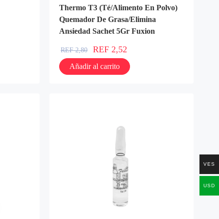
Thermo T3 (Té/Alimento En Polvo)
Quemador De Grasa/Elimina
Ansiedad Sachet 5Gr Fuxion
REF
2,52
REF
2,80
Añadir al carrito
VES
USD