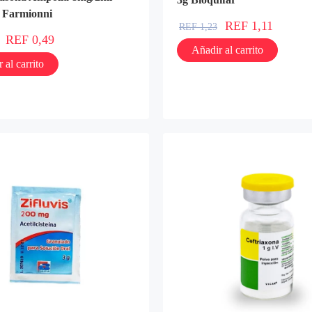
- Farmionni
REF
1,11
REF
1,23
REF
0,49
Añadir al carrito
 al carrito