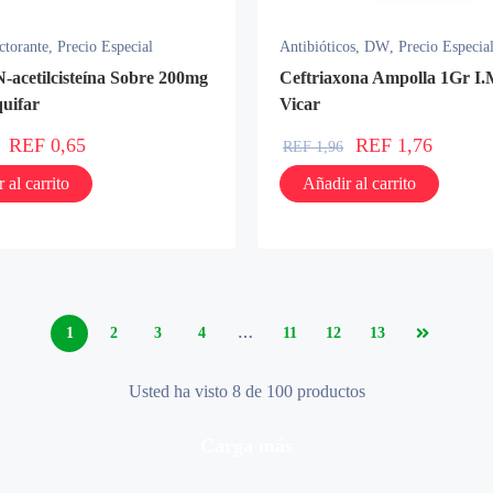
ctorante
,
Precio Especial
Antibióticos
,
DW
,
Precio Especia
N-acetilcisteína Sobre 200mg
Ceftriaxona Ampolla 1Gr I.
quifar
Vicar
REF
0,65
REF
1,76
REF
1,96
 al carrito
Añadir al carrito
1
2
3
4
…
11
12
13
Usted ha visto 8 de 100 productos
carga más