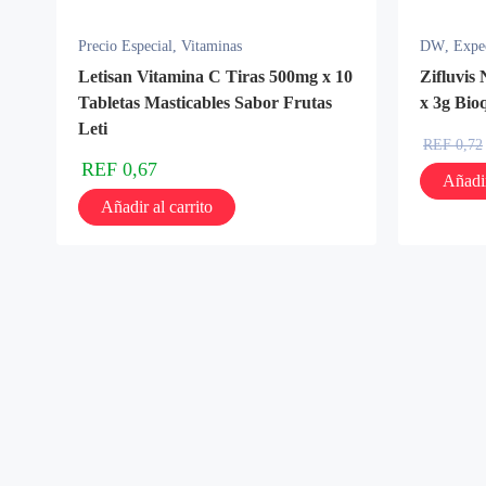
Precio Especial
,
Vitaminas
DW
,
Expe
Letisan Vitamina C Tiras 500mg x 10
Zifluvis 
Tabletas Masticables Sabor Frutas
x 3g Bio
Leti
REF
0,72
REF
0,67
Añadir
Añadir al carrito