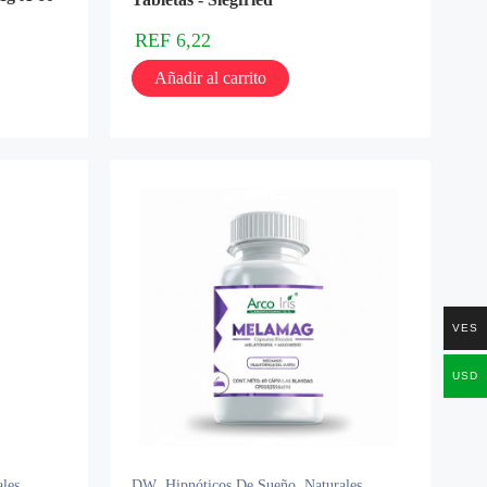
REF
6,22
Añadir al carrito
VES
USD
ales
DW
,
Hipnóticos De Sueño
,
Naturales