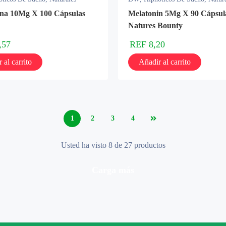
ina 10Mg X 100 Cápsulas
Melatonin 5Mg X 90 Cápsul
Natures Bounty
,57
REF
8,20
 al carrito
Añadir al carrito
1
2
3
4
Usted ha visto 8 de 27 productos
carga más