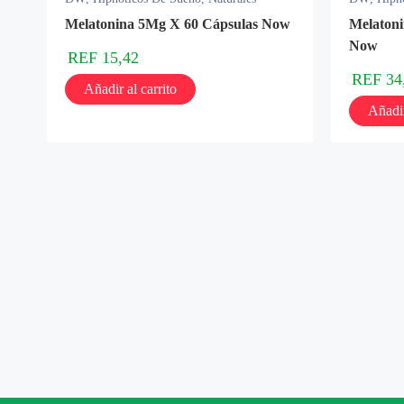
Melatonina 5Mg X 60 Cápsulas Now
Melaton
Now
REF
15,42
REF
34
Añadir al carrito
Añadir