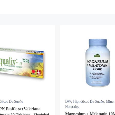
óticos De Sueño
DW
,
Hipnóticos De Sueño
,
Miner
Naturales
PN Pasiflora+Valeriana
Magnesium + Melatonin 10
mg x 30 Tabletas - Siegfried