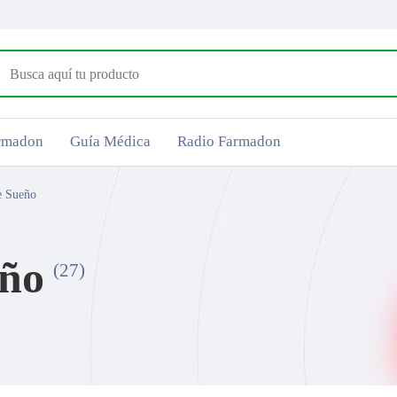
armadon
Guía Médica
Radio Farmadon
e Sueño
eño
(27)