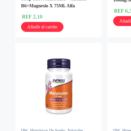
B6+Magnesio X 75Ml. Alfa
REF
6,
REF
2,10
Añadir
Añadir al carrito
DW
,
Hipnóticos De Sueño
,
Naturales
DW
,
Hipn