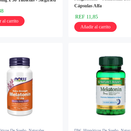
Cápsulas Alfa
38
REF
11,85
 al carrito
Añadir al carrito
óticos De Sueño
,
Naturales
DW
,
Hipnóticos De Sueño
,
Natur