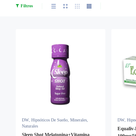
Filtros
DW
,
Hipnóticos De Sueño
,
Minerales
,
DW
,
Hipn
Naturales
Equaliv-
Sleep Shot Melatonina+Vitamina
100mg/50