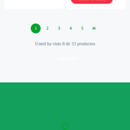
1
2
3
4
5
Usted ha visto 8 de 33 productos
carga más