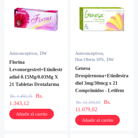
Anticonceptivos
,
DW
Anticonceptivos
,
Don Oferta 10%
,
DW
Florina
Genesa
Levonorgestrel+Etinilestr
Drospirenona+Etinilestra
adiol 0.15Mg/0.03Mg X
diol 3mg/30mcg x 21
21 Tabletas Drotafarma
Comprimidos - Letifem
Bs.
Bs.
1.492,35
Bs.
Bs.
12.310,03
1.343,12
11.079,02
Añadir al carrito
Añadir al carrito