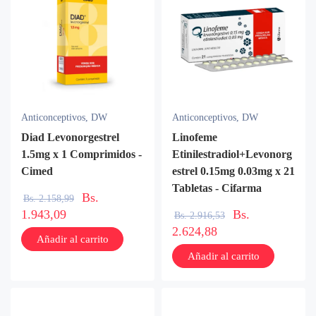
Anticonceptivos
,
DW
Anticonceptivos
,
DW
Diad Levonorgestrel
Linofeme
1.5mg x 1 Comprimidos -
Etinilestradiol+Levonorg
Cimed
estrel 0.15mg 0.03mg x 21
Tabletas - Cifarma
Bs.
Bs.
2.158,99
1.943,09
Bs.
Bs.
2.916,53
2.624,88
Añadir al carrito
Añadir al carrito