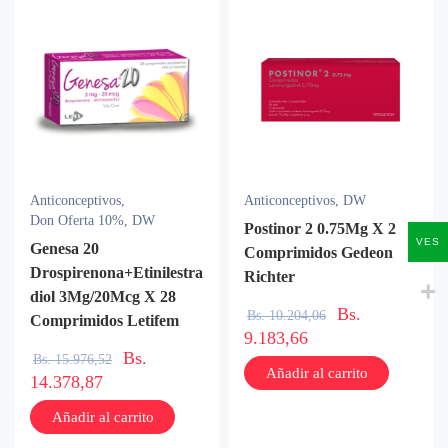
Anticonceptivos
,
Anticonceptivos
,
DW
Don Oferta 10%
,
DW
Postinor 2 0.75Mg X 2
VES
Genesa 20
Comprimidos Gedeon
Drospirenona+Etinilestra
Richter
diol 3Mg/20Mcg X 28
Bs.
Bs.
10.204,06
Comprimidos Letifem
9.183,66
Bs.
Bs.
15.976,52
Añadir al carrito
14.378,87
Añadir al carrito