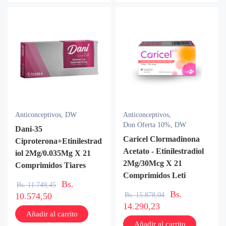
Anticonceptivos
,
DW
Anticonceptivos
,
Don Oferta 10%
,
DW
Dani-35
Caricel Clormadinona
Ciproterona+Etinilestrad
Acetato - Etinilestradiol
iol 2Mg/0.035Mg X 21
2Mg/30Mcg X 21
Comprimidos Tiares
Comprimidos Leti
Bs.
Bs.
11.749,45
Bs.
Bs.
15.878,04
10.574,50
14.290,23
Añadir al carrito
Añadir al carrito