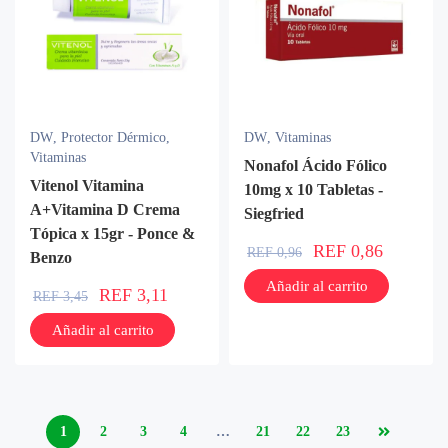
DW
,
Protector Dérmico
,
DW
,
Vitaminas
Vitaminas
Nonafol Ácido Fólico
Vitenol Vitamina
10mg x 10 Tabletas -
A+Vitamina D Crema
Siegfried
Tópica x 15gr - Ponce &
REF
0,86
REF
0,96
Benzo
Añadir al carrito
REF
3,11
REF
3,45
Añadir al carrito
1
2
3
4
…
21
22
23