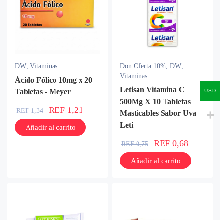
DW
,
Vitaminas
Don Oferta 10%
,
DW
,
Vitaminas
Ácido Fólico 10mg x 20
Letisan Vitamina C
Tabletas - Meyer
USD
500Mg X 10 Tabletas
REF
1,21
REF
1,34
Masticables Sabor Uva
Leti
Añadir al carrito
REF
0,68
REF
0,75
Añadir al carrito