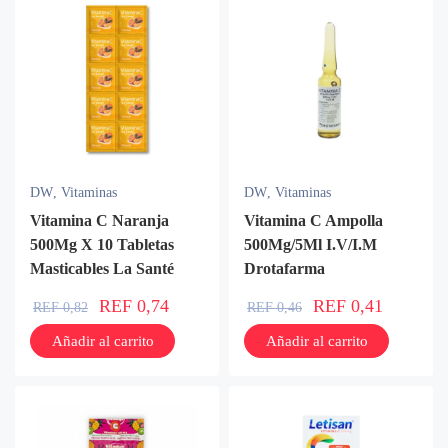
DW
,
Vitaminas
DW
,
Vitaminas
Vitamina C Naranja
Vitamina C Ampolla
500Mg X 10 Tabletas
500Mg/5Ml I.V/I.M
Masticables La Santé
Drotafarma
REF
0,74
REF
0,41
REF
0,82
REF
0,46
Añadir al carrito
Añadir al carrito