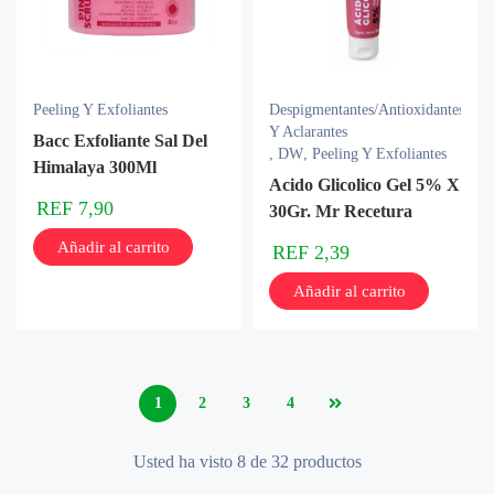
Peeling Y Exfoliantes
Despigmentantes/Antioxidantes
Y Aclarantes
Bacc Exfoliante Sal Del
,
DW
,
Peeling Y Exfoliantes
Himalaya 300Ml
Acido Glicolico Gel 5% X
REF
7,90
30Gr. Mr Recetura
Añadir al carrito
REF
2,39
Añadir al carrito
1
2
3
4
Usted ha visto 8 de 32 productos