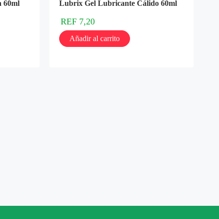
a 60ml
Lubrix Gel Lubricante Cálido 60ml
REF
7,20
Añadir al carrito