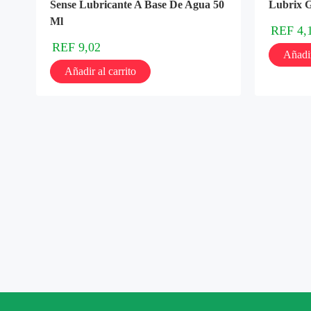
Sense Lubricante A Base De Agua 50
Lubrix G
Ml
REF
4,
REF
9,02
Añadir
Añadir al carrito