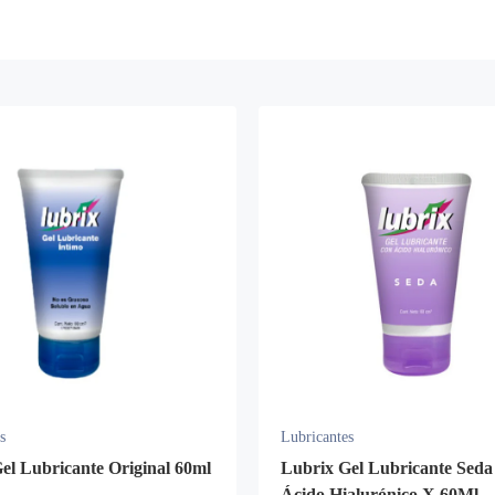
s
Lubricantes
el Lubricante Original 60ml
Lubrix Gel Lubricante Sed
Ácido Hialurónico X 60Ml