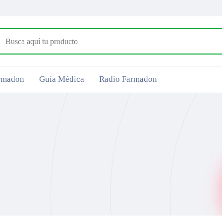
armadon
Guía Médica
Radio Farmadon