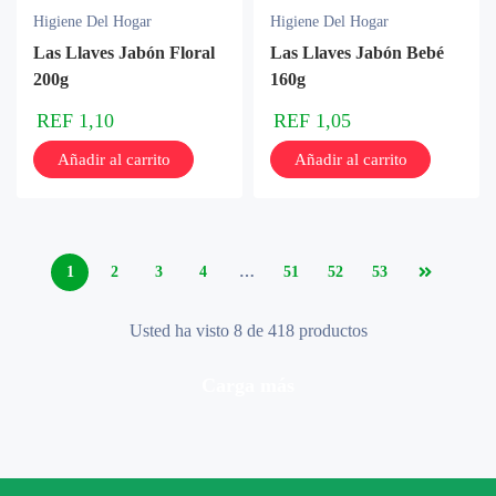
Higiene Del Hogar
Higiene Del Hogar
Las Llaves Jabón Floral
Las Llaves Jabón Bebé
200g
160g
REF
1,10
REF
1,05
Añadir al carrito
Añadir al carrito
1
2
3
4
…
51
52
53
Usted ha visto 8 de 418 productos
carga más