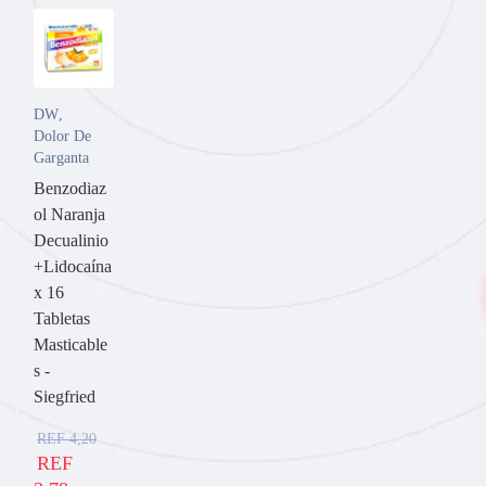
DW
,
Dolor De
Garganta
Benzodiaz
ol Naranja
Decualinio
+Lidocaína
x 16
Tabletas
Masticable
s -
Siegfried
REF
4,20
REF