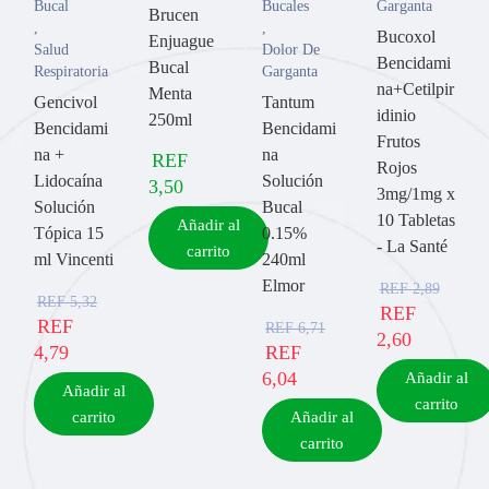
Bucal
Bucales
Garganta
Brucen
,
,
Bucoxol
Enjuague
Salud
Dolor De
Bencidami
Bucal
Respiratoria
Garganta
na+Cetilpir
Menta
Gencivol
Tantum
idinio
250ml
Bencidami
Bencidami
Frutos
na +
na
REF
Rojos
Lidocaína
Solución
3,50
3mg/1mg x
Solución
Bucal
10 Tabletas
Añadir al
Tópica 15
0.15%
- La Santé
carrito
ml Vincenti
240ml
Elmor
REF
2,89
REF
5,32
REF
REF
REF
6,71
2,60
4,79
REF
6,04
Añadir al
Añadir al
carrito
carrito
Añadir al
carrito