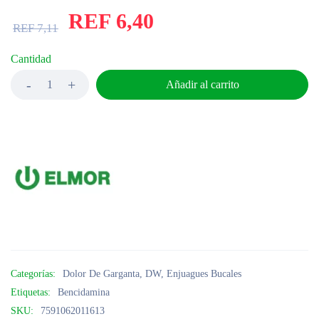
REF
6,40
REF
7,11
Cantidad
Añadir al carrito
Categorías:
Dolor De Garganta
,
DW
,
Enjuagues Bucales
Etiquetas:
Bencidamina
SKU:
7591062011613