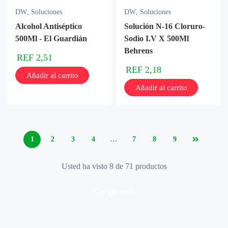
DW
,
Soluciones
DW
,
Soluciones
Alcohol Antiséptico
Solución N-16 Cloruro-
500Ml - El Guardián
Sodio I.V X 500Ml
Behrens
REF
2,51
REF
2,18
Añadir al carrito
Añadir al carrito
1
2
3
4
…
7
8
9
Usted ha visto 8 de 71 productos
carga más