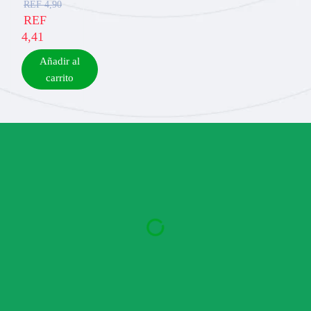
REF
4,90
REF
4,41
Añadir al
carrito