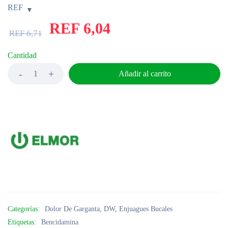
REF
REF
6,04
REF
6,71
Cantidad
Añadir al carrito
Categorías:
Dolor De Garganta
,
DW
,
Enjuagues Bucales
Etiquetas:
Bencidamina