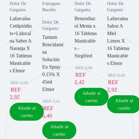
Dolor De
Enjuagues
Dolor De
Dolor De
Garganta
Bucales
Garganta
Garganta
,
Lafarcaína
Benzodiaz
Lafarcaina
Dolor De
Cetilpiridin
ol Menta x
Sabor A
Garganta
io+Lidocaí
16 Tabletas
Miel
Tantum
na Sabor A
Masticable
Limon X
Bencidami
Naranja X
s -
16 Tabletas
na
16 Tabletas
Siegfried
Masticable
Solución
Masticable
s Elmor
En Spray
REF
2,69
s Elmor
0.15% X
REF
REF
3,24
45ml
2,42
REF
REF
3,24
REF
Elmor
2,92
Añadir al
2,92
carrito
Añadir al
REF
7,11
REF
Añadir al
carrito
6,40
carrito
Añadir al
carrito