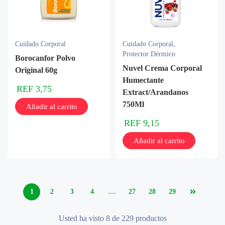
Cuidado Corporal
Cuidado Corporal
,
Protector Dérmico
Borocanfor Polvo
Nuvel Crema Corporal
Original 60g
Humectante
REF
3,75
Extract/Arandanos
750Ml
Añadir al carrito
REF
9,15
Añadir al carrito
1
2
3
4
…
27
28
29
Usted ha visto 8 de 229 productos