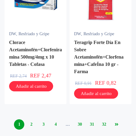
DW
,
Resfriado y Gripe
DW
,
Resfriado y Gripe
Clorace
Teragrip Forte Día En
Acetaminofén+Clorfenira
Sobre
mina 500mg/4mg x 10
Acetaminofén+Clorfena
Tabletas - Cofasa
mina+CafeÍna 10 gr -
Farma
REF
2,47
REF
2,74
REF
0,82
REF
0,91
Añadir al carrito
Añadir al carrito
1
2
3
4
…
30
31
32