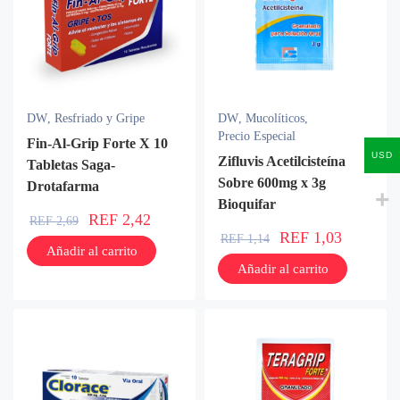
DW
,
Resfriado y Gripe
DW
,
Mucolíticos
,
Precio Especial
Fin-Al-Grip Forte X 10
USD
Zifluvis Acetilcisteína
Tabletas Saga-
Sobre 600mg x 3g
Drotafarma
Bioquifar
REF
2,42
REF
2,69
REF
1,03
REF
1,14
Añadir al carrito
Añadir al carrito