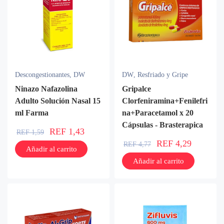
Descongestionantes
,
DW
DW
,
Resfriado y Gripe
Ninazo Nafazolina
Gripalce
Adulto Solución Nasal 15
Clorfeniramina+Fenilefri
ml Farma
na+Paracetamol x 20
Cápsulas - Brasterapica
REF
1,43
REF
1,59
REF
4,29
REF
4,77
Añadir al carrito
Añadir al carrito