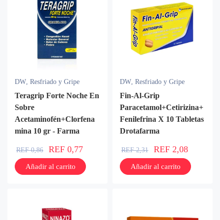
DW
,
Resfriado y Gripe
DW
,
Resfriado y Gripe
Teragrip Forte Noche En
Fin-Al-Grip
Sobre
Paracetamol+Cetirizina+
Acetaminofén+Clorfena
Fenilefrina X 10 Tabletas
mina 10 gr - Farma
Drotafarma
REF
0,77
REF
2,08
REF
0,86
REF
2,31
Añadir al carrito
Añadir al carrito