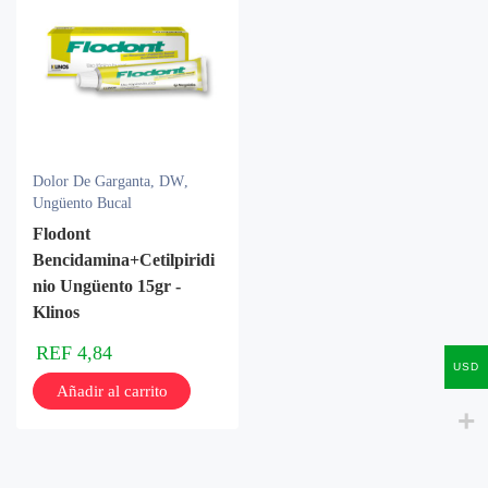
Dolor De Garganta
,
DW
,
Ungüento Bucal
Flodont
Bencidamina+Cetilpiridi
nio Ungüento 15gr -
Klinos
REF
4,84
USD
Añadir al carrito