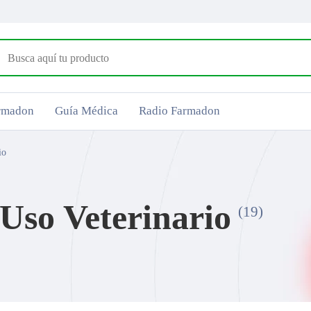
armadon
Guía Médica
Radio Farmadon
io
Uso Veterinario
(19)