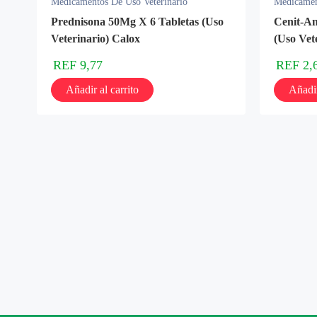
Medicamentos De Uso Veterinario
Medicamen
Prednisona 50Mg X 6 Tabletas (Uso
Cenit-An
Veterinario) Calox
(Uso Vet
REF
9,77
REF
2,
Añadir al carrito
Añadir