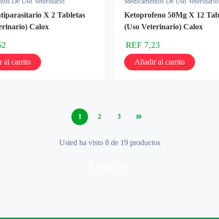
tos De Uso Veterinario
Medicamentos De Uso Veterinario
tiparasitario X 2 Tabletas
Ketoprofeno 50Mg X 12 Tab
erinario) Calox
(Uso Veterinario) Calox
62
REF
7,23
 al carrito
Añadir al carrito
1
2
3
Usted ha visto 8 de 19 productos
carga más