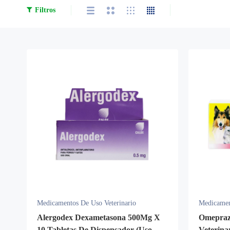
Filtros
Medicamentos De Uso Veterinario
Medicamen
Alergodex Dexametasona 500Mg X
Omeprazo
10 Tabletas De Dispensador (Uso
Veterina