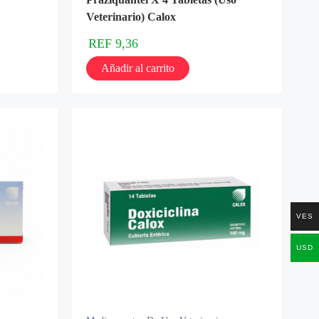
Veterinario) Calox
REF
9,36
Añadir al carrito
VES
USD