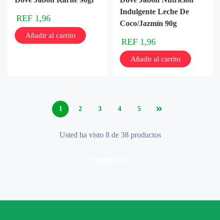
Indulgente Leche De
REF
1,96
Coco/Jazmín 90g
Añadir al carrito
REF
1,96
Añadir al carrito
1
2
3
4
5
Usted ha visto 8 de 38 productos
carga más