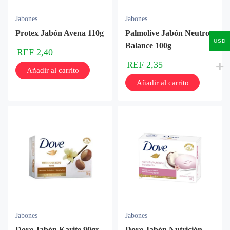
Jabones
Jabones
Protex Jabón Avena 110g
Palmolive Jabón Neutro
USD
Balance 100g
REF
2,40
REF
2,35
Añadir al carrito
Añadir al carrito
Jabones
Jabones
Dove Jabón Karite 90gr
Dove Jabón Nutrición