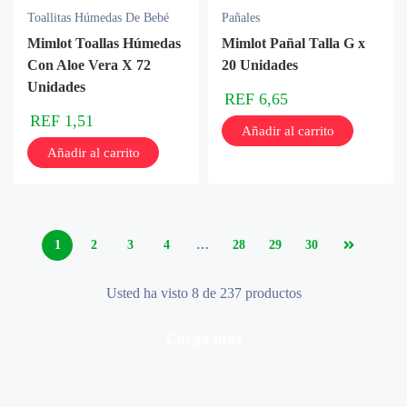
Toallitas Húmedas De Bebé
Pañales
Mimlot Toallas Húmedas
Mimlot Pañal Talla G x
Con Aloe Vera X 72
20 Unidades
Unidades
REF
6,65
REF
1,51
Añadir al carrito
Añadir al carrito
1
2
3
4
…
28
29
30
Usted ha visto 8 de 237 productos
carga más