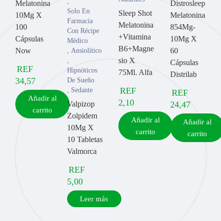
,
Melatonina
Distrosleep
Solo En
Sleep Shot
10Mg X
Melatonina
Farmacia
Melatonina
100
854Mg-
Con Récipe
+Vitamina
Cápsulas
10Mg X
Médico
B6+Magne
Now
60
,
Ansiolítico
sio X
,
Cápsulas
REF
Hipnóticos
75Ml. Alfa
Distrilab
34,57
De Sueño
REF
,
Sedante
REF
Añadir al
2,10
Valpizop
24,47
carrito
Zolpidem
Añadir al
Añadir al
10Mg X
carrito
carrito
10 Tabletas
Valmorca
REF
5,00
Leer más