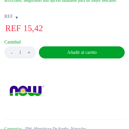
artificiales, asegurando una opción saludable para un mejor descanso.
REF
REF
15,42
Cantidad
Añadir al carrito
Categorías:
DW
,
Hipnóticos De Sueño
,
Naturales