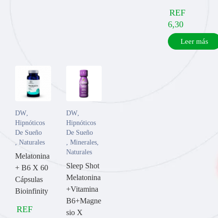
REF
6,30
Leer más
DW
,
DW
,
Hipnóticos
Hipnóticos
De Sueño
De Sueño
,
Naturales
,
Minerales
,
Naturales
Melatonina
Sleep Shot
+ B6 X 60
Melatonina
Cápsulas
+Vitamina
Bioinfinity
B6+Magne
REF
sio X