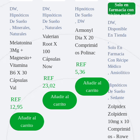
­Solo en
DW
,
DW
,
Hipnóticos
farmacia con
Hipnóticos
Hipnóticos
De Sueño
De Sueño
De Sueño
,
DW
DW
,
,
Minerales
,
,
Naturales
Disponible
Armonyl
Naturales
En Tienda
Valerian
Dia X 20
,
Melatonina
Root X
Comprimid
Solo En
3Mg +
100
os Polinac
Farmacia
Magnesio+
Cápsulas
Con Récipe
REF
Vitamina
Now
Médico
5,36
B6 X 30
,
Ansiolítico
REF
,
Cápsulas
Añadir al
23,02
Hipnóticos
Val
carrito
De Sueño
Añadir al
,
Sedante
REF
carrito
12,95
Zolpidex
Zolpidem
Añadir al
10mg x 10
carrito
Comprimid
os - Rowe