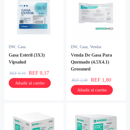
DW
,
Gasa
DW
,
Gasa
,
Vendas
Gasa Esteril (3X3)
Venda De Gasa Para
Vipsalud
Quemado (4.5X4.1)
Grossmed
REF
0,17
REF
0,19
REF
1,80
REF
2,00
Añadir al carrito
Añadir al carrito