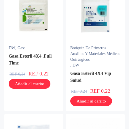
DW
,
Gasa
Botiquín De Primeros
Auxilios Y Materiales Médicos
Gasa Esteril 4X4 .Full
Quirúrgicos
Time
,
DW
REF
0,22
Gasa Esteril 4X4 Vip
REF
0,24
Salud
Añadir al carrito
REF
0,22
REF
0,24
Añadir al carrito