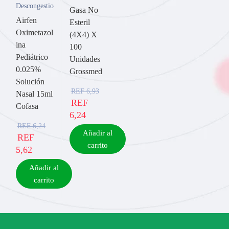
Descongestionantes
Gasa No
Airfen
Esteril
Oximetazol
(4X4) X
ina
100
Pediátrico
Unidades
0.025%
Grossmed
Solución
REF
6,93
Nasal 15ml
REF
Cofasa
6,24
REF
6,24
Añadir al
REF
carrito
5,62
Añadir al
carrito