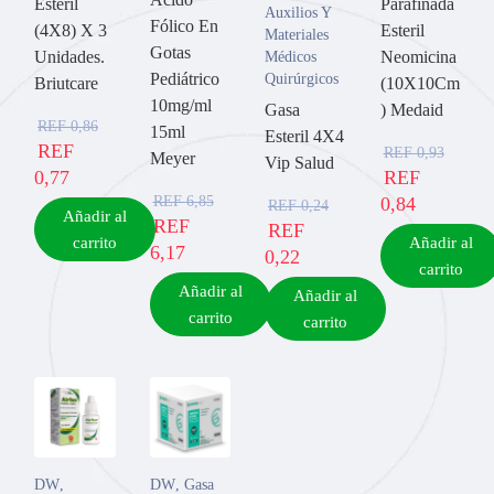
Esteril
Parafinada
Auxilios Y
Fólico En
(4X8) X 3
Esteril
Materiales
Gotas
Unidades.
Neomicina
Médicos
Pediátrico
Quirúrgicos
Briutcare
(10X10Cm
10mg/ml
Gasa
) Medaid
REF
0,86
15ml
Esteril 4X4
REF
REF
0,93
Meyer
Vip Salud
0,77
REF
REF
6,85
0,84
REF
0,24
Añadir al
REF
REF
carrito
Añadir al
6,17
0,22
carrito
Añadir al
Añadir al
carrito
carrito
DW
,
DW
,
Gasa