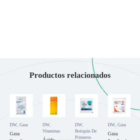
Productos relacionados
DW
,
Gasa
DW
,
DW
,
DW
,
Gasa
Vitaminas
Botiquín De
Gasa
Gasa
Primeros
Ácido