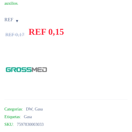
auxilios.
REF
REF
0,15
REF
0,17
Categorías:
DW
,
Gasa
Etiquetas:
Gasa
SKU:
7597830003033