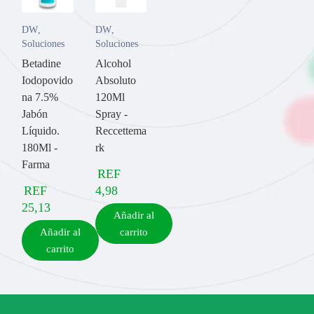
DW
,
DW
,
Soluciones
Soluciones
Betadine
Alcohol
Iodopovido
Absoluto
na 7.5%
120Ml
Jabón
Spray -
Líquido.
Reccettema
180Ml -
rk
Farma
REF
REF
4,98
25,13
Añadir al
Añadir al
carrito
carrito