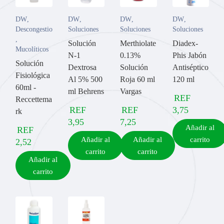
DW
,
DW
,
DW
,
DW
,
Descongestionantes
Soluciones
Soluciones
Soluciones
,
Solución
Merthiolate
Diadex-
Mucolíticos
N-1
0.13%
Phis Jabón
Solución
Dextrosa
Solución
Antiséptico
Fisiológica
Al 5% 500
Roja 60 ml
120 ml
60ml -
ml Behrens
Vargas
REF
Reccettema
REF
REF
3,75
rk
3,95
7,25
Añadir al
REF
Añadir al
Añadir al
carrito
2,52
carrito
carrito
Añadir al
carrito