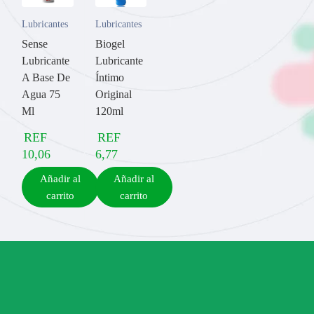
Lubricantes
Lubricantes
Sense
Biogel
Lubricante
Lubricante
A Base De
Íntimo
Agua 75
Original
Ml
120ml
REF
REF
10,06
6,77
Añadir al
Añadir al
carrito
carrito