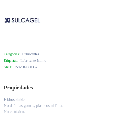
Categorías:
Lubricantes
Etiquetas:
Lubricante íntimo
SKU:
7592904000352
Propiedades
Hidrosoluble.
No daña las gomas, plásticos ni látex.
No es tóxico.