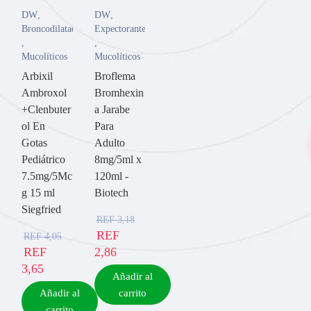
DW
,
DW
,
Broncodilatador
Expectorante
,
,
Mucolíticos
Mucolíticos
Arbixil
Broflema
Ambroxol
Bromhexin
+Clenbuter
a Jarabe
ol En
Para
Gotas
Adulto
Pediátrico
8mg/5ml x
7.5mg/5Mc
120ml -
g 15 ml
Biotech
Siegfried
REF
3,18
REF
REF
4,05
REF
2,86
3,65
Añadir al
Añadir al
carrito
carrito