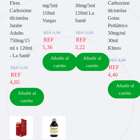
Flem
Carboxime
mg/5ml
30mg/5ml
Carboxime
tilcisteína
118ml
120ml La
tilcisteína
Gotas
Vargas
Santé
Jarabe
Pediátrico
REF
5,96
REF
3,58
Adulto
50mg/ml
REF
REF
750mg/15
30ml
5,36
3,22
ml x 120ml
Klinos
- La Santé
Añadir al
Añadir al
REF
4,89
carrito
carrito
REF
REF
5,39
REF
4,40
4,85
Añadir al
Añadir al
carrito
carrito