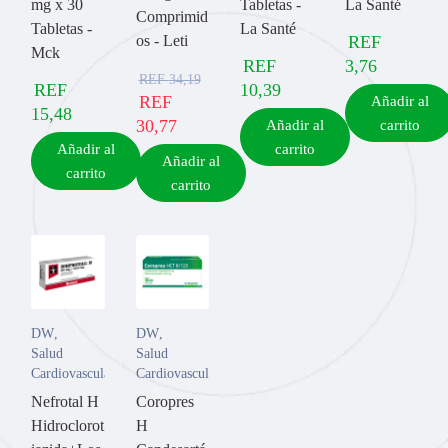
mg x 30
Tabletas -
La Santé
Comprimid
Tabletas -
La Santé
os - Leti
REF
Mck
REF
3,76
REF
34,19
REF
10,39
REF
Añadir al
15,48
30,77
Añadir al
carrito
Añadir al
carrito
Añadir al
carrito
carrito
DW
,
DW
,
Salud
Salud
Cardiovascular
Cardiovascular
Nefrotal H
Coropres
Hidroclorot
H