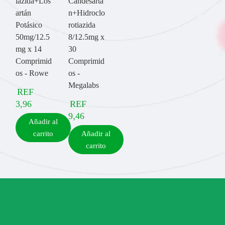
iazida+Los
Candesartá
artán
n+Hidroclo
Potásico
rotiazida
50mg/12.5
8/12.5mg x
mg x 14
30
Comprimid
Comprimid
os - Rowe
os -
Megalabs
REF
3,96
REF
9,46
Añadir al
carrito
Añadir al
carrito