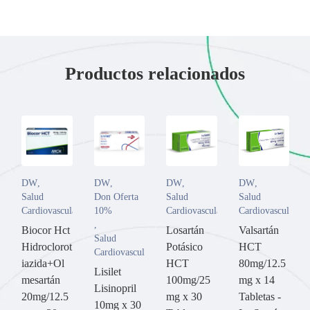
Productos relacionados
DW
,
DW
,
DW
,
DW
,
Salud
Don Oferta
Salud
Salud
Cardiovascular
10%
Cardiovascular
Cardiovascular
,
Biocor Hct
Losartán
Valsartán
Salud
Hidroclorot
Potásico
HCT
Cardiovascular
iazida+Ol
HCT
80mg/12.5
Lisilet
mesartán
100mg/25
mg x 14
Lisinopril
20mg/12.5
mg x 30
Tabletas -
10mg x 30