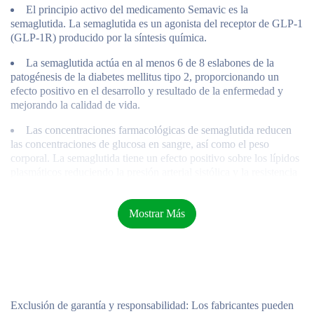
El principio activo del medicamento Semavic es la
semaglutida. La semaglutida es un agonista del receptor de GLP-1
(GLP-1R) producido por la síntesis química.
La semaglutida actúa en al menos 6 de 8 eslabones de la
patogénesis de la diabetes mellitus tipo 2, proporcionando un
efecto positivo en el desarrollo y resultado de la enfermedad y
mejorando la calidad de vida.
Las concentraciones farmacológicas de semaglutida reducen
las concentraciones de glucosa en sangre, así como el peso
corporal. La semaglutida tiene un efecto positivo sobre los lípidos
plasmáticos reduciendo la presión arterial sistólica y la resistencia
a la insulina
La semaglutida reduce el peso corporal total y la masa de
Mostrar Más
tejido adiposo, disminuyendo el consumo de energía. Este
mecanismo tiene efectos como una reducción general del apetito,
incluyendo un aumento de la señalización de saciedad y una
disminución de las señales de hambre, así como un mejor control
de la ingesta de alimentos y una reducción de la ansiedad por
comer. Además, la semaglutida reduce la preferencia por el
Exclusión de garantía y responsabilidad
: Los fabricantes pueden
consumo de alimentos con alto nivel de grasa.