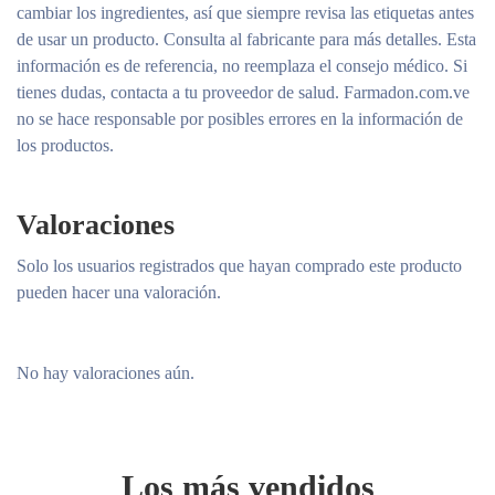
cambiar los ingredientes, así que siempre revisa las etiquetas antes
La semivida de eliminación de semaglutida (aproximadamente
de usar un producto. Consulta al fabricante para más detalles. Esta
1 semana) permite administrarla por vía subcutánea (s.c.) una vez
información es de referencia, no reemplaza el consejo médico. Si
a la semana.
tienes dudas, contacta a tu proveedor de salud. Farmadon.com.ve
no se hace responsable por posibles errores en la información de
los productos.
Valoraciones
Solo los usuarios registrados que hayan comprado este producto
pueden hacer una valoración.
No hay valoraciones aún.
Los más vendidos