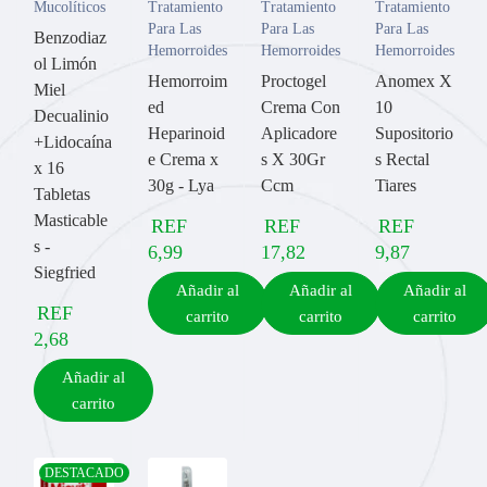
Mucolíticos
Tratamiento
Tratamiento
Tratamiento
Para Las
Para Las
Para Las
Benzodiaz
Hemorroides
Hemorroides
Hemorroides
ol Limón
Hemorroim
Proctogel
Anomex X
Miel
ed
Crema Con
10
Decualinio
Heparinoid
Aplicadore
Supositorio
+Lidocaína
e Crema x
s X 30Gr
s Rectal
x 16
30g - Lya
Ccm
Tiares
Tabletas
Masticable
REF
REF
REF
s -
6,99
17,82
9,87
Siegfried
Añadir al
Añadir al
Añadir al
REF
carrito
carrito
carrito
2,68
Añadir al
carrito
DESTACADO