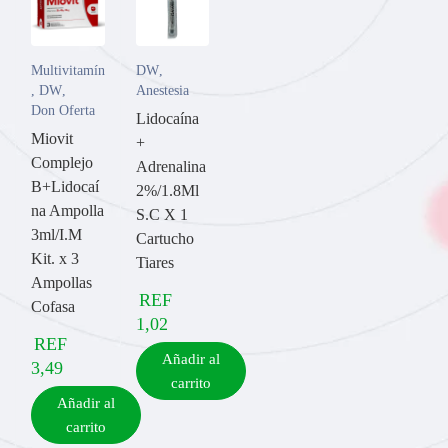
Multivitamínicos
DW
,
,
DW
,
Anestesia
Don Oferta
Lidocaína
Miovit
+
Complejo
Adrenalina
B+Lidocaí
2%/1.8Ml
na Ampolla
S.C X 1
3ml/I.M
Cartucho
Kit. x 3
Tiares
Ampollas
REF
Cofasa
1,02
REF
Añadir al
3,49
carrito
Añadir al
carrito