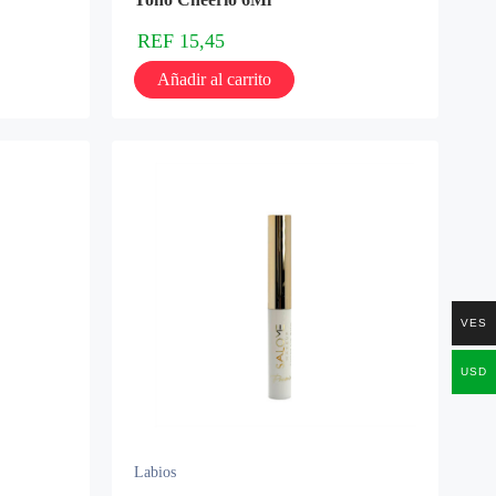
REF
15,45
Añadir al carrito
VES
USD
Labios