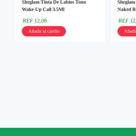
Sheglam Tinta De Labios Tono
Sheglam 
Wake-Up Call 3.5Ml
Naked B
REF
12,08
REF
12
Añadir al carrito
Añadir