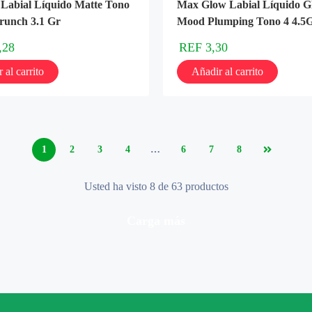
Labial Líquido Matte Tono
Max Glow Labial Líquido G
runch 3.1 Gr
Mood Plumping Tono 4 4.5
,28
REF
3,30
 al carrito
Añadir al carrito
1
2
3
4
…
6
7
8
Usted ha visto 8 de 63 productos
carga más