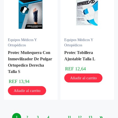
Equipos Médicos Y
Equipos Médicos Y
Ortopédicos
Ortopédicos
Protec Muñequera Con
Protec Tobillera
Inmovilizador De Pulgar
Ajustable Talla L
Ortopedico Derecha
REF
12,64
Talla S
Añadir al carrito
REF
13,94
Añadir al carrito
1
2
3
4
…
11
12
13