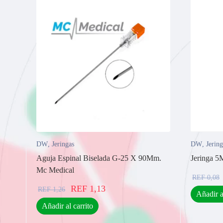
DW
,
Jeringas
DW
,
Jering
Aguja Espinal Biselada G-25 X 90Mm.
Jeringa 5
Mc Medical
REF
0,08
REF
1,13
REF
1,26
Añadir a
Añadir al carrito