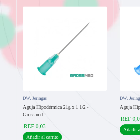
DW
,
Jeringas
DW
,
Jering
Aguja Hipodérmica 21g x 1 1/2 -
Aguja Hi
Grossmed
REF
0,0
REF
0,03
Añadir a
Añadir al carrito