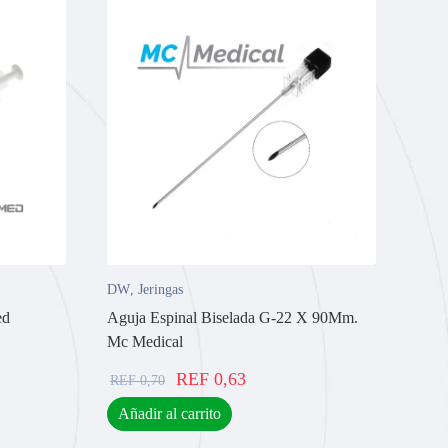
DW
,
Jeringas
ed
Aguja Espinal Biselada G-22 X 90Mm.
Mc Medical
REF
0,63
REF
0,70
Añadir al carrito