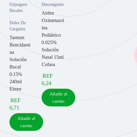
Enjuagues
Descongestionantes
Bucales
Airfen
,
Oximetazol
Dolor De
ina
Garganta
Pediátrico
Tantum
0.025%
Bencidami
Solución
na
Nasal 15ml
Solución
Cofasa
Bucal
0.15%
REF
240ml
6,24
Elmor
Añadir al
REF
carrito
6,71
Añadir al
carrito