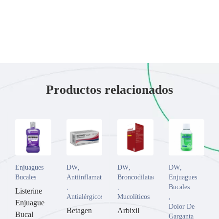
Productos relacionados
Enjuagues
DW
,
DW
,
DW
,
Bucales
Antiinflamatorios
Broncodilatador
Enjuagues
,
,
Bucales
Listerine
Antialérgicos
Mucolíticos
,
Enjuague
Dolor De
Betagen
Arbixil
Bucal
Garganta