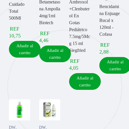
Betametaso
Ambroxol
Cuidado
Bencidami
na Ampolla
+Clenbuter
Total
na Enjuage
4mg/1ml
ol En
500Ml
Bucal x
Biotech
Gotas
120ml -
REF
Pediátrico
REF
Cofasa
10,75
7.5mg/5Mc
4,46
g 15 ml
REF
Añadir al
Siegfried
Añadir al
2,88
carrito
carrito
REF
Añadir al
4,05
carrito
Añadir al
carrito
DW
,
DW
,