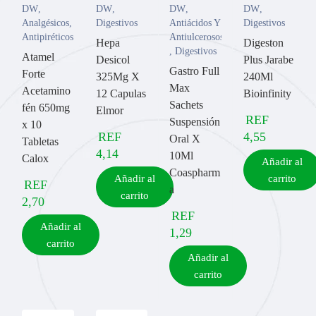
DW
,
DW
,
DW
,
DW
,
Analgésicos
,
Digestivos
Antiácidos Y
Digestivos
Antipiréticos
Antiulcerosos
Hepa
Digeston
,
Digestivos
Atamel
Desicol
Plus Jarabe
Gastro Full
Forte
325Mg X
240Ml
Max
Acetamino
12 Capulas
Bioinfinity
Sachets
fén 650mg
Elmor
REF
Suspensión
x 10
REF
4,55
Oral X
Tabletas
4,14
10Ml
Calox
Añadir al
Coaspharm
Añadir al
carrito
REF
a
carrito
2,70
REF
Añadir al
1,29
carrito
Añadir al
carrito