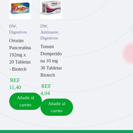
DW
,
DW
,
Digestivos
Antimareo
,
Digestivos
Orozim
Tonum
Pancreatina
Domperido
192mg x
na 10 mg
20 Tabletas
30 Tabletas
- Biotech
Biotech
REF
REF
11,40
4,04
Añadir al
Añadir al
carrito
carrito