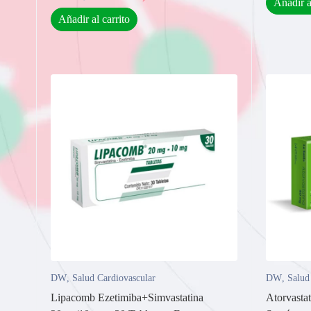
Añadir a
Añadir al carrito
DW
,
Salud Cardiovascular
DW
,
Salud
Lipacomb Ezetimiba+Simvastatina
Atorvasta