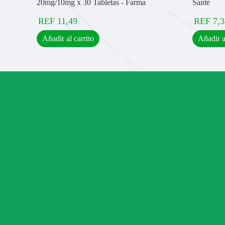
20mg/10mg x 30 Tabletas - Farma
Santé
REF
11,49
REF
7,3
Añadir al carrito
Añadir a