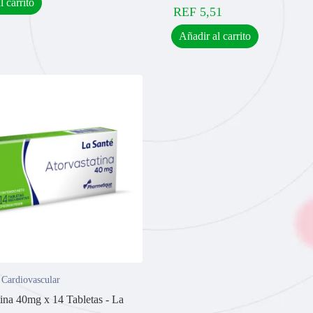
l carrito
REF
5,51
Añadir al carrito
 Cardiovascular
tina 40mg x 14 Tabletas - La