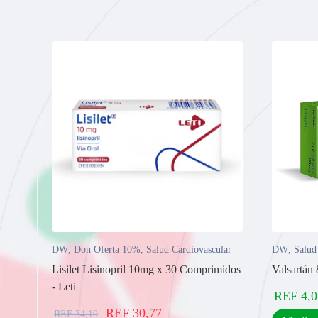
DW
,
Don Oferta 10%
,
Salud Cardiovascular
DW
,
Salud
Lisilet Lisinopril 10mg x 30 Comprimidos
Valsartán
- Leti
REF
4,0
REF
30,77
REF
34,19