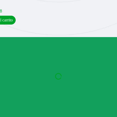
8
l carrito