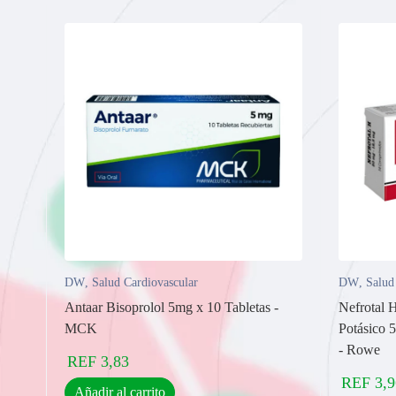
DW
,
Salud Cardiovascular
DW
,
Salud
Antaar Bisoprolol 5mg x 10 Tabletas -
Nefrotal 
MCK
Potásico 
- Rowe
REF
3,83
REF
3,9
Añadir al carrito