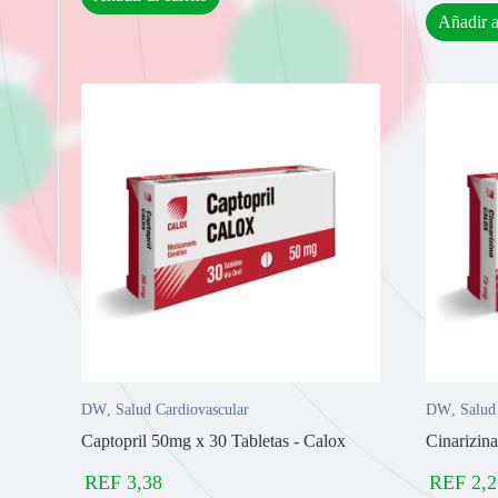
Añadir a
DW
,
Salud Cardiovascular
DW
,
Salud
Captopril 50mg x 30 Tabletas - Calox
Cinarizin
REF
3,38
REF
2,2