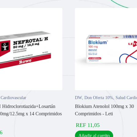
 Cardiovascular
DW
,
Don Oferta 10%
,
Salud Cardi
H Hidroclorotiazida+Losartán
Blokium Atenolol 100mg x 30
50mg/12.5mg x 14 Comprimidos
Comprimidos - Leti
REF
11,05
6
Añadir al carrito