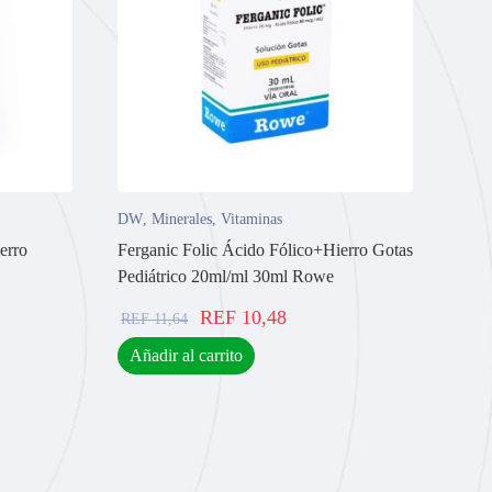
DW
,
Minerales
,
Vitaminas
erro
Ferganic Folic Ácido Fólico+Hierro Gotas
Pediátrico 20ml/ml 30ml Rowe
REF
10,48
REF
11,64
Añadir al carrito