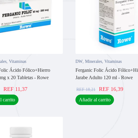
ales
,
Vitaminas
DW
,
Minerales
,
Vitaminas
Folic Ácido Fólico+Hierro
Ferganic Folic Ácido Fólico+Hi
g x 20 Tabletas - Rowe
Jarabe Adulto 120 ml - Rowe
REF
11,37
REF
16,39
REF
18,21
l carrito
Añadir al carrito