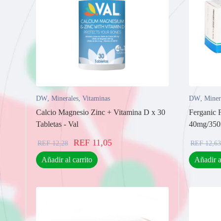
DW
,
Minerales
,
Vitaminas
DW
,
Miner
Calcio Magnesio Zinc + Vitamina D x 30
Ferganic 
Tabletas - Val
40mg/350m
REF
11,05
REF
12,28
REF
12,63
Añadir al carrito
Añadir a