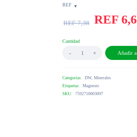
REF
REF
6,
REF
7,38
Cantidad
Añadir al
Categorías:
DW
,
Minerales
Etiquetas:
Magnesio
SKU:
7592710003097