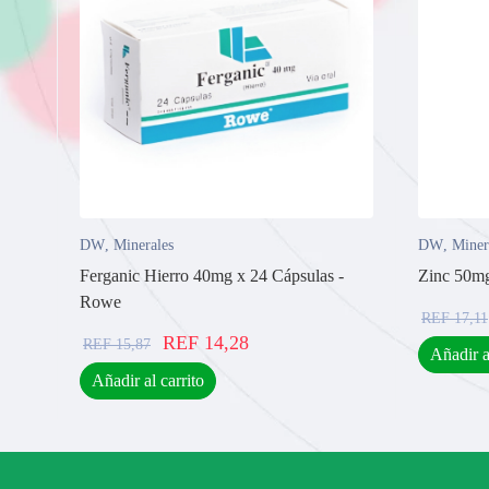
DW
,
Minerales
DW
,
Miner
Ferganic Hierro 40mg x 24 Cápsulas -
Zinc 50mg
Rowe
REF
17,11
REF
14,28
REF
15,87
Añadir a
Añadir al carrito