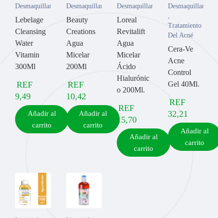
Desmaquillantes
Desmaquillantes
Desmaquillantes
Desmaquillantes
,
Lebelage
Beauty
Loreal
Tratamiento
Cleansing
Creations
Revitalift
Del Acné
Water
Agua
Agua
Cera-Ve
Vitamin
Micelar
Micelar
Acne
300Ml
200Ml
Ácido
Control
Hialurónic
REF
REF
Gel 40Ml.
o 200Ml.
9,49
10,42
REF
REF
32,21
Añadir al
Añadir al
15,70
carrito
carrito
Añadir al
Añadir al
carrito
carrito