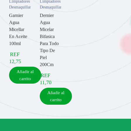
Limpiadores y
Limpiadores y
Desmaquillantes
Desmaquillantes
Garnier
Dernier
Agua
Agua
Micellar
Micelar
En Aceite
Bifasica
100ml
Para Todo
Tipo De
REF
Piel
12,75
200Cm
Añadir al
REF
carrito
11,70
Añadir al
carrito