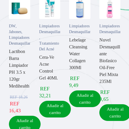
DW
,
Limpiadores y
Limpiadores y
Limpiadores y
Jabones
,
Desmaquillantes
Desmaquillantes
Desmaquillantes
Limpiadores y
,
Lebelage
Nuvel
Desmaquillantes
Tratamiento
Cleansing
Desmaquill
Del Acné
Lactibon
Water
ante
Cera-Ve
Barra
Collagen
Biofasico
Acne
Limpiador
300Ml
Oil-Free
Control
PH 3.5 x
Piel Mixta
Gel 40Ml.
REF
120gr
235Ml
9,49
Medihealth
REF
REF
32,21
Añadir al
REF
18,26
9,65
carrito
REF
Añadir al
Añadir al
16,43
carrito
carrito
Añadir al
carrito