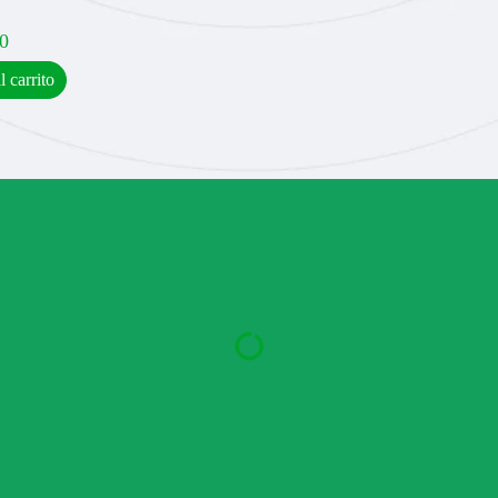
0
l carrito