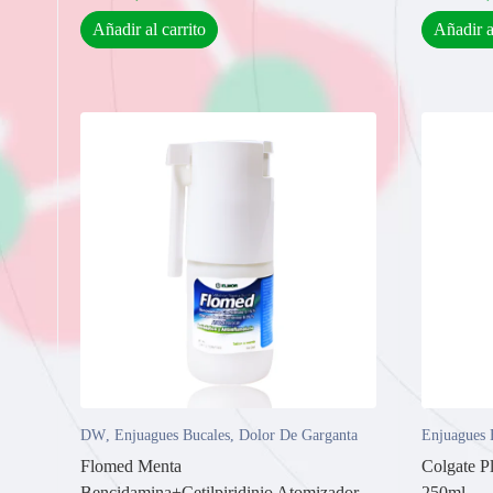
Añadir al carrito
Añadir a
DW
,
Enjuagues Bucales
,
Dolor De Garganta
Enjuagues 
Flomed Menta
Colgate Pl
Bencidamina+Cetilpiridinio Atomizador
250ml