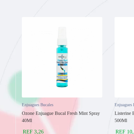
Enjuagues Bucales
Enjuagues 
Ozone Enjuague Bucal Fresh Mint Spray
Listerine
40Ml
500Ml
REF
3,26
REF
10