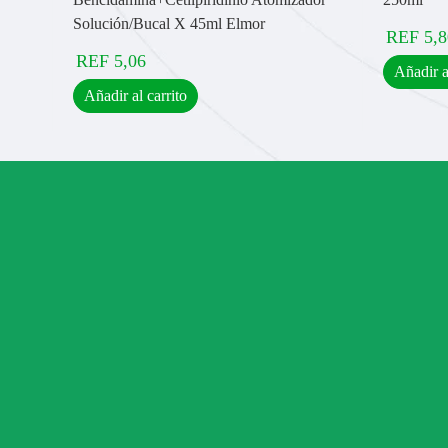
Solución/Bucal X 45ml Elmor
REF
5,8
REF
5,06
Añadir a
Añadir al carrito