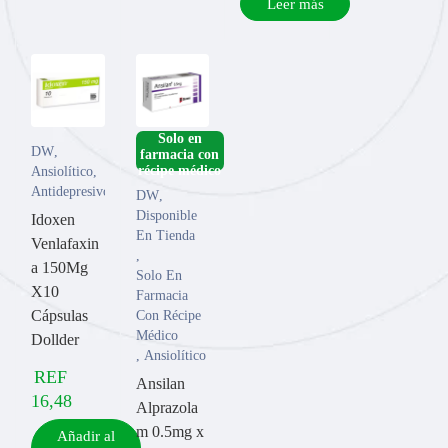
Leer más
­Solo en
DW
,
farmacia con
Ansiolítico
,
Antidepresivo
DW
,
Disponible
Idoxen
En Tienda
Venlafaxin
,
a 150Mg
Solo En
X10
Farmacia
Cápsulas
Con Récipe
Médico
Dollder
,
Ansiolítico
REF
Ansilan
16,48
Alprazola
m 0.5mg x
Añadir al