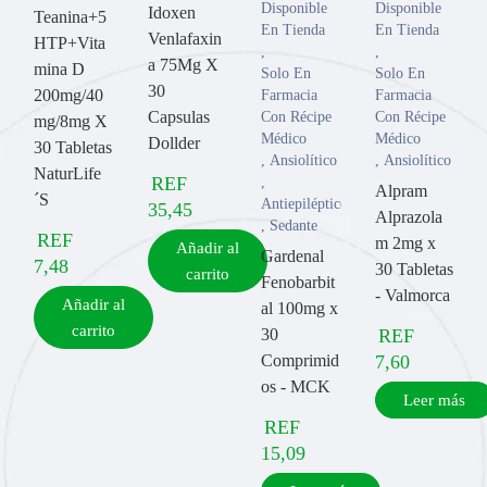
Disponible
Disponible
Idoxen
Teanina+5
En Tienda
En Tienda
Venlafaxin
HTP+Vita
,
,
a 75Mg X
mina D
Solo En
Solo En
30
200mg/40
Farmacia
Farmacia
Capsulas
Con Récipe
Con Récipe
mg/8mg X
Médico
Médico
Dollder
30 Tabletas
,
Ansiolítico
,
Ansiolítico
NaturLife
REF
,
Alpram
´S
Antiepilépticos
35,45
Alprazola
,
Sedante
REF
m 2mg x
Añadir al
Gardenal
7,48
30 Tabletas
carrito
Fenobarbit
- Valmorca
Añadir al
al 100mg x
carrito
30
REF
Comprimid
7,60
os - MCK
Leer más
REF
15,09