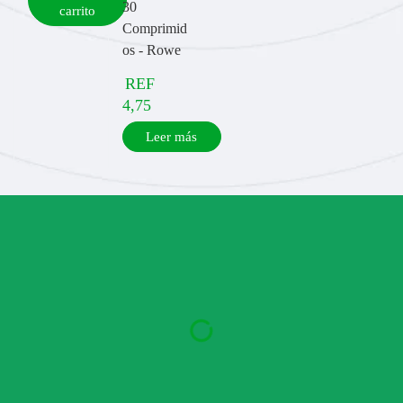
30
carrito
Comprimid
os - Rowe
REF
4,75
Leer más