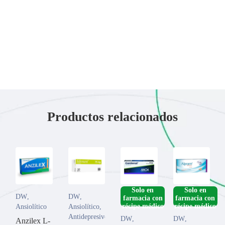
Productos relacionados
­Solo en
­Solo en
DW
,
DW
,
farmacia con
farmacia con
Ansiolítico
Ansiolítico
,
Antidepresivo
DW
,
DW
,
Anzilex L-