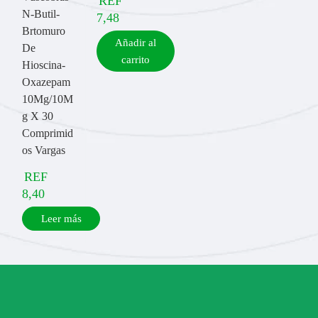
REF
N-Butil-
7,48
Brtomuro
Añadir al
De
carrito
Hioscina-
Oxazepam
10Mg/10M
g X 30
Comprimid
os Vargas
REF
8,40
Leer más