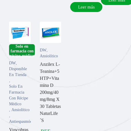
Leer más
­Solo en
DW
,
farmacia con
Ansiolítico
DW
,
Anzilex L-
Disponible
Teanina+5
En Tienda
HTP+Vita
,
mina D
Solo En
200mg/40
Farmacia
Con Récipe
mg/8mg X
Médico
30 Tabletas
,
Ansiolítico
NaturLife
,
´S
Antiespasmódicos
Vuscobras