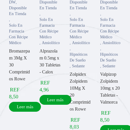
DW
,
Disponible
Disponible
Disponible
Disponible
En Tienda
En Tienda
En Tienda
En Tienda
,
,
,
,
Solo En
Solo En
Solo En
Solo En
Farmacia
Farmacia
Farmacia
Farmacia
Con Récipe
Con Récipe
Con Récipe
Con Récipe
Médico
Médico
Médico
Médico
,
Ansiolítico
,
Ansiolítico
,
Ansiolítico
,
,
Bromazepa
Alprazola
Hipnóticos
Hipnóticos
m 3Mg X
m 0.5mg x
De Sueño
De Sueño
30
30 Tabletas
,
Sedante
,
Sedante
Comprimid
- Calox
Zolpidex
Valpizop
os Rowe
Zolpidem
Zolpidem
REF
10Mg X
10mg x 20
REF
4,96
20
Tabletas -
8,50
Leer más
Comprimid
Valmorca
Leer más
os Rowe
REF
REF
8,50
8,03
Leer más