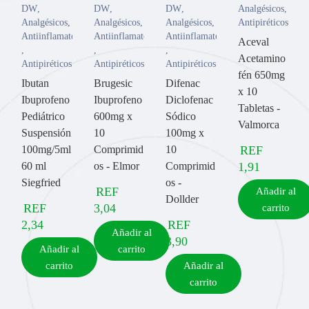
DW
,
DW
,
DW
,
Analgésicos
,
Analgésicos
,
Analgésicos
,
Analgésicos
,
Antipiréticos
Antiinflamatorios
Antiinflamatorios
Antiinflamatorios
Aceval
,
,
,
Acetamino
Antipiréticos
Antipiréticos
Antipiréticos
fén 650mg
Ibutan
Brugesic
Difenac
x 10
Ibuprofeno
Ibuprofeno
Diclofenac
Tabletas -
Pediátrico
600mg x
Sódico
Valmorca
Suspensión
10
100mg x
100mg/5ml
Comprimid
10
REF
60 ml
os - Elmor
Comprimid
1,91
Siegfried
os -
REF
Añadir al
Dollder
REF
3,04
carrito
2,34
REF
Añadir al
3,90
Añadir al
carrito
carrito
Añadir al
carrito