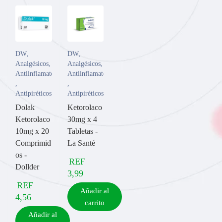
DW
,
DW
,
Analgésicos
,
Analgésicos
,
Antiinflamatorios
Antiinflamatorios
,
,
Antipiréticos
Antipiréticos
Dolak
Ketorolaco
Ketorolaco
30mg x 4
10mg x 20
Tabletas -
Comprimid
La Santé
os -
REF
Dollder
3,99
REF
Añadir al
4,56
carrito
Añadir al