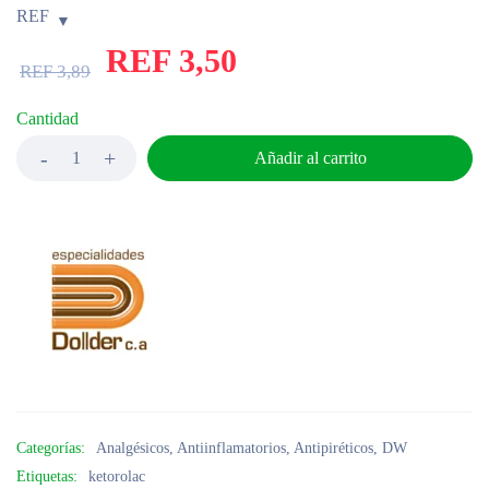
REF
REF
3,50
REF
3,89
Cantidad
Añadir al carrito
Categorías:
Analgésicos
,
Antiinflamatorios
,
Antipiréticos
,
DW
Etiquetas:
ketorolac