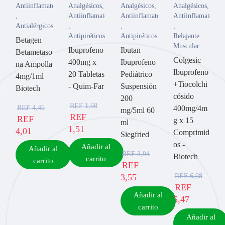
Antiinflamatorios
Analgésicos
,
Analgésicos
,
Analgésicos
,
,
Antiinflamatorios
Antiinflamatorios
Antiinflamatorios
Antialérgicos
,
,
,
Antipiréticos
Antipiréticos
Relajante
Betagen
Muscular
Ibuprofeno
Ibutan
Betametaso
Colgesic
400mg x
Ibuprofeno
na Ampolla
Ibuprofeno
20 Tabletas
Pediátrico
4mg/1ml
+Tiocolchi
- Quim-Far
Suspensión
Biotech
cósido
200
REF
1,68
REF
4,46
400mg/4m
mg/5ml 60
REF
REF
g x 15
ml
1,51
4,01
Comprimid
Siegfried
os -
Añadir al
Añadir al
REF
3,94
Biotech
carrito
carrito
REF
REF
6,08
3,55
REF
Añadir al
5,47
carrito
Añadir al