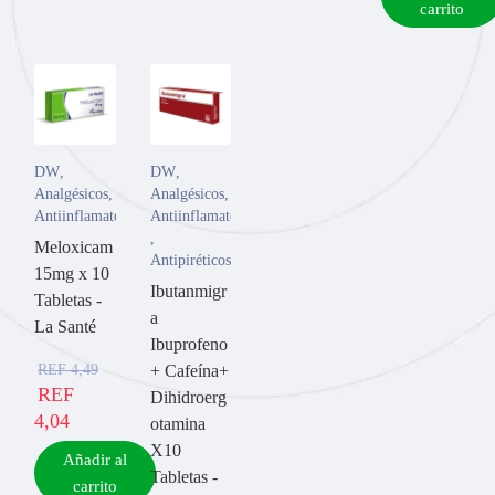
carrito
DW
,
DW
,
Analgésicos
,
Analgésicos
,
Antiinflamatorios
Antiinflamatorios
,
Meloxicam
Antipiréticos
15mg x 10
Ibutanmigr
Tabletas -
a
La Santé
Ibuprofeno
REF
4,49
+ Cafeína+
REF
Dihidroerg
4,04
otamina
X10
Añadir al
Tabletas -
carrito