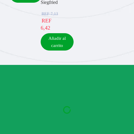
Siegfried
REF
7,13
REF
6,42
Añadir al
carrito