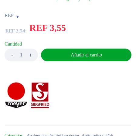
REF
REF
3,55
REF
3,94
Cantidad
Añadir al carrito
Categorías:
Analgésicos
,
Antiinflamatorios
,
Antipiréticos
,
DW