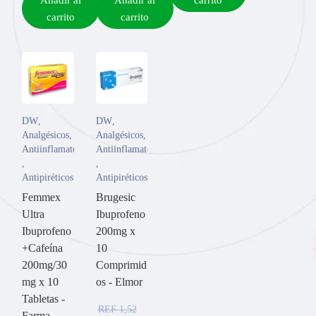
carrito
carrito
DW
,
DW
,
Analgésicos
,
Analgésicos
,
Antiinflamatorios
Antiinflamatorios
,
,
Antipiréticos
Antipiréticos
Femmex
Brugesic
Ultra
Ibuprofeno
Ibuprofeno
200mg x
+Cafeína
10
200mg/30
Comprimid
mg x 10
os - Elmor
Tabletas -
REF
1,52
Farma