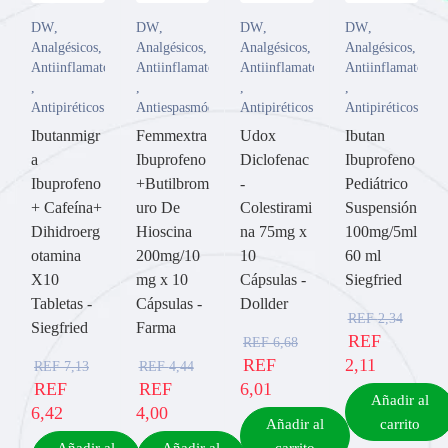
DW
,
DW
,
DW
,
DW
,
Analgésicos
,
Analgésicos
,
Analgésicos
,
Analgésicos
,
Antiinflamatorios
Antiinflamatorios
Antiinflamatorios
Antiinflamatorios
,
,
,
,
Antipiréticos
Antiespasmódicos
Antipiréticos
Antipiréticos
Ibutanmigr
Femmextra
Udox
Ibutan
a
Ibuprofeno
Diclofenac
Ibuprofeno
Ibuprofeno
+Butilbrom
-
Pediátrico
+ Cafeína+
uro De
Colestirami
Suspensión
Dihidroerg
Hioscina
na 75mg x
100mg/5ml
otamina
200mg/10
10
60 ml
X10
mg x 10
Cápsulas -
Siegfried
Tabletas -
Cápsulas -
Dollder
REF
2,34
Siegfried
Farma
REF
REF
6,68
REF
2,11
REF
7,13
REF
4,44
REF
REF
6,01
Añadir al
6,42
4,00
Añadir al
carrito
Añadir al
Añadir al
carrito