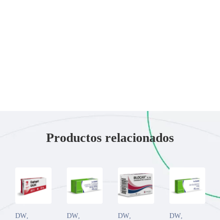
Productos relacionados
DW
,
DW
,
DW
,
DW
,