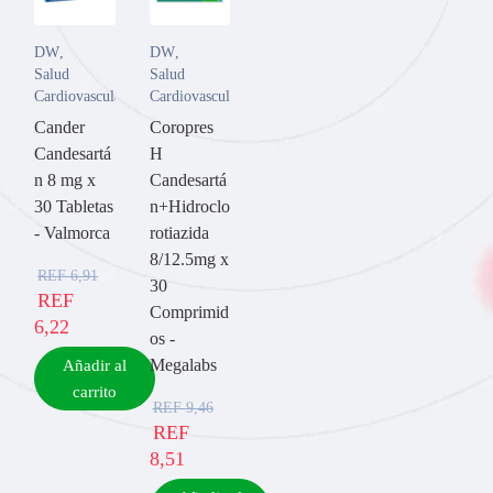
DW
,
DW
,
Salud
Salud
Cardiovascular
Cardiovascular
Cander
Coropres
Candesartá
H
n 8 mg x
Candesartá
30 Tabletas
n+Hidroclo
- Valmorca
rotiazida
8/12.5mg x
REF
6,91
30
REF
Comprimid
6,22
os -
Megalabs
Añadir al
carrito
REF
9,46
REF
8,51