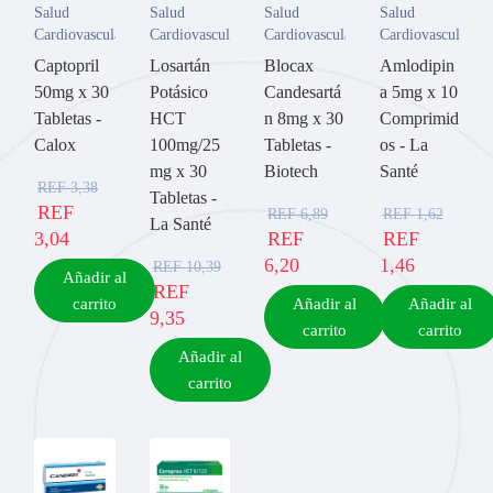
Salud
Salud
Salud
Salud
Cardiovascular
Cardiovascular
Cardiovascular
Cardiovascular
Captopril
Losartán
Blocax
Amlodipin
50mg x 30
Potásico
Candesartá
a 5mg x 10
Tabletas -
HCT
n 8mg x 30
Comprimid
Calox
100mg/25
Tabletas -
os - La
mg x 30
Biotech
Santé
REF
3,38
Tabletas -
REF
REF
6,89
REF
1,62
La Santé
3,04
REF
REF
6,20
1,46
REF
10,39
Añadir al
REF
carrito
Añadir al
Añadir al
9,35
carrito
carrito
Añadir al
carrito